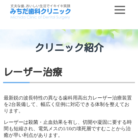
クリニック紹介
レーザー治療
最新鋭の波長特性の異なる歯科用高出力レーザー治療装置
を2台装備して、幅広く症例に対応できる体制を整えてお
ります。
レーザーは殺菌・止血効果を有し、切開や凝固に要する時
間も短縮され、電気メスの1/10の壊死層ですむことから治
癒が早い利点があります。